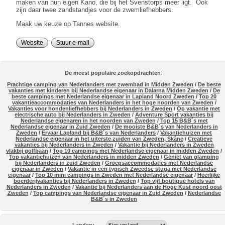
maken van hun eigen Kano, die bij het Svenstorps meer ligt. Ook
zijn daar twee zandstandjes voor de zwemliefhebbers.
Maak uw keuze op Tannes website.
Website
Stuur e-mail
De meest populaire zoekopdrachten
:
Prachtige camping van Nederlanders met zwembad in Midden Zweden
/
De beste
vakanties met kinderen bij Nederlandse eigenaar in Dalarna Midden Zweden
/
De
beste campings met Nederlandse eigenaar in Lapland Noord Zweden
/
Top 20
vakantieaccommodaties van Nederlanders in het hoge noorden van Zweden
/
Vakanties voor hondenliefhebbers bij Nederlanders in Zweden
/
Op vakantie met
electrische auto bij Nederlanders in Zweden
/
Adventure Sport vakanties bij
Nederlandse eigenaren in het noorden van Zweden
/
Top 15 B&B´s met
Nederlandse eigenaar in Zuid Zweden
/
De mooiste B&B´s van Nederlanders in
Zweden
/
Ervaar Lapland bij B&B´s van Nederlanders
/
Vakantiehuizen met
Nederlandse eigenaar in het uiterste zuiden van Zweden, Skåne
/
Creatieve
vakanties bij Nederlanders in Zweden
/
Vakantie bij Nederlanders in Zweden
vlakbij golfbaan
/
Top 10 campings met Nederlandse eigenaar in midden Zweden
/
Top vakantiehuizen van Nederlanders in midden Zweden
/
Geniet van glamping
bij Nederlanders in zuid Zweden
/
Groepsaccommodaties met Nederlandse
eigenaar in Zweden
/
Vakantie in een typisch Zweedse stuga met Nederlandse
eigenaar
/
Top 10 mini campings in Zweden met Nederlandse eigenaar
/
Heerlijke
boerderijvakanties bij Nederlanders in Zweden
/
Top vijf boutique hotels van
Nederlanders in Zweden
/
Vakantie bij Nederlanders aan de Hoge Kust noord oost
Zweden
/
Top campings van Nederlandse eigenaar in Zuid Zweden
/
Nederlandse
B&B´s in Zweden
Landen: