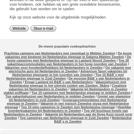
voor kinderen, ook hebben wij een grote overdekte binnenruimte,
die gebruikt kan worden om te spelen.
Kijk op onze website voor de uitgebreide mogelijkheden.
Website
Stuur e-mail
De meest populaire zoekopdrachten
:
Prachtige camping van Nederlanders met zwembad in Midden Zweden
/
De beste
vakanties met kinderen bij Nederlandse eigenaar in Dalarna Midden Zweden
/
De
beste campings met Nederlandse eigenaar in Lapland Noord Zweden
/
Top 20
vakantieaccommodaties van Nederlanders in het hoge noorden van Zweden
/
Vakanties voor hondenliefhebbers bij Nederlanders in Zweden
/
Op vakantie met
electrische auto bij Nederlanders in Zweden
/
Adventure Sport vakanties bij
Nederlandse eigenaren in het noorden van Zweden
/
Top 15 B&B´s met
Nederlandse eigenaar in Zuid Zweden
/
De mooiste B&B´s van Nederlanders in
Zweden
/
Ervaar Lapland bij B&B´s van Nederlanders
/
Vakantiehuizen met
Nederlandse eigenaar in het uiterste zuiden van Zweden, Skåne
/
Creatieve
vakanties bij Nederlanders in Zweden
/
Vakantie bij Nederlanders in Zweden
vlakbij golfbaan
/
Top 10 campings met Nederlandse eigenaar in midden Zweden
/
Top vakantiehuizen van Nederlanders in midden Zweden
/
Geniet van glamping
bij Nederlanders in zuid Zweden
/
Groepsaccommodaties met Nederlandse
eigenaar in Zweden
/
Vakantie in een typisch Zweedse stuga met Nederlandse
eigenaar
/
Top 10 mini campings in Zweden met Nederlandse eigenaar
/
Heerlijke
boerderijvakanties bij Nederlanders in Zweden
/
Top vijf boutique hotels van
Nederlanders in Zweden
/
Vakantie bij Nederlanders aan de Hoge Kust noord oost
Zweden
/
Top campings van Nederlandse eigenaar in Zuid Zweden
/
Nederlandse
B&B´s in Zweden