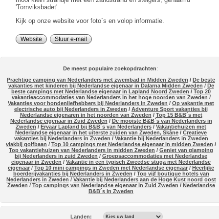
'Tornviksbadet'.
Kijk op onze website voor foto´s en volop informatie.
Website
Stuur e-mail
De meest populaire zoekopdrachten
:
Prachtige camping van Nederlanders met zwembad in Midden Zweden
/
De beste
vakanties met kinderen bij Nederlandse eigenaar in Dalarna Midden Zweden
/
De
beste campings met Nederlandse eigenaar in Lapland Noord Zweden
/
Top 20
vakantieaccommodaties van Nederlanders in het hoge noorden van Zweden
/
Vakanties voor hondenliefhebbers bij Nederlanders in Zweden
/
Op vakantie met
electrische auto bij Nederlanders in Zweden
/
Adventure Sport vakanties bij
Nederlandse eigenaren in het noorden van Zweden
/
Top 15 B&B´s met
Nederlandse eigenaar in Zuid Zweden
/
De mooiste B&B´s van Nederlanders in
Zweden
/
Ervaar Lapland bij B&B´s van Nederlanders
/
Vakantiehuizen met
Nederlandse eigenaar in het uiterste zuiden van Zweden, Skåne
/
Creatieve
vakanties bij Nederlanders in Zweden
/
Vakantie bij Nederlanders in Zweden
vlakbij golfbaan
/
Top 10 campings met Nederlandse eigenaar in midden Zweden
/
Top vakantiehuizen van Nederlanders in midden Zweden
/
Geniet van glamping
bij Nederlanders in zuid Zweden
/
Groepsaccommodaties met Nederlandse
eigenaar in Zweden
/
Vakantie in een typisch Zweedse stuga met Nederlandse
eigenaar
/
Top 10 mini campings in Zweden met Nederlandse eigenaar
/
Heerlijke
boerderijvakanties bij Nederlanders in Zweden
/
Top vijf boutique hotels van
Nederlanders in Zweden
/
Vakantie bij Nederlanders aan de Hoge Kust noord oost
Zweden
/
Top campings van Nederlandse eigenaar in Zuid Zweden
/
Nederlandse
B&B´s in Zweden
Landen: