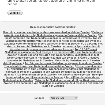
om je te laten voelen, luisteren, ademen en zijn, in het ritme van
het bos.
Website
De meest populaire zoekopdrachten
:
Prachtige camping van Nederlanders met zwembad in Midden Zweden
/
De beste
vakanties met kinderen bij Nederlandse eigenaar in Dalarna Midden Zweden
/
De
beste campings met Nederlandse eigenaar in Lapland Noord Zweden
/
Top 20
vakantieaccommodaties van Nederlanders in het hoge noorden van Zweden
/
Vakanties voor hondenliefhebbers bij Nederlanders in Zweden
/
Op vakantie met
electrische auto bij Nederlanders in Zweden
/
Adventure Sport vakanties bij
Nederlandse eigenaren in het noorden van Zweden
/
Top 15 B&B´s met
Nederlandse eigenaar in Zuid Zweden
/
De mooiste B&B´s van Nederlanders in
Zweden
/
Ervaar Lapland bij B&B´s van Nederlanders
/
Vakantiehuizen met
Nederlandse eigenaar in het uiterste zuiden van Zweden, Skåne
/
Creatieve
vakanties bij Nederlanders in Zweden
/
Vakantie bij Nederlanders in Zweden
vlakbij golfbaan
/
Top 10 campings met Nederlandse eigenaar in midden Zweden
/
Top vakantiehuizen van Nederlanders in midden Zweden
/
Geniet van glamping
bij Nederlanders in zuid Zweden
/
Groepsaccommodaties met Nederlandse
eigenaar in Zweden
/
Vakantie in een typisch Zweedse stuga met Nederlandse
eigenaar
/
Top 10 mini campings in Zweden met Nederlandse eigenaar
/
Heerlijke
boerderijvakanties bij Nederlanders in Zweden
/
Top vijf boutique hotels van
Nederlanders in Zweden
/
Vakantie bij Nederlanders aan de Hoge Kust noord oost
Zweden
/
Top campings van Nederlandse eigenaar in Zuid Zweden
/
Nederlandse
B&B´s in Zweden
Landen: