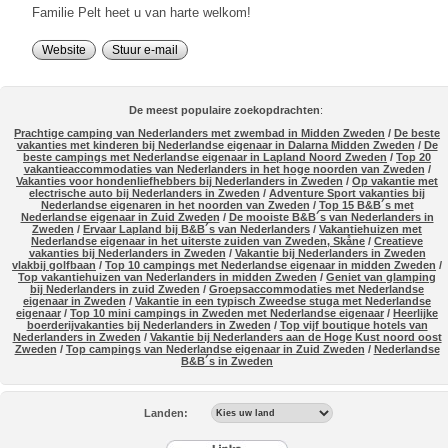
Familie Pelt heet u van harte welkom!
Website
Stuur e-mail
De meest populaire zoekopdrachten
:
Prachtige camping van Nederlanders met zwembad in Midden Zweden
/
De beste
vakanties met kinderen bij Nederlandse eigenaar in Dalarna Midden Zweden
/
De
beste campings met Nederlandse eigenaar in Lapland Noord Zweden
/
Top 20
vakantieaccommodaties van Nederlanders in het hoge noorden van Zweden
/
Vakanties voor hondenliefhebbers bij Nederlanders in Zweden
/
Op vakantie met
electrische auto bij Nederlanders in Zweden
/
Adventure Sport vakanties bij
Nederlandse eigenaren in het noorden van Zweden
/
Top 15 B&B´s met
Nederlandse eigenaar in Zuid Zweden
/
De mooiste B&B´s van Nederlanders in
Zweden
/
Ervaar Lapland bij B&B´s van Nederlanders
/
Vakantiehuizen met
Nederlandse eigenaar in het uiterste zuiden van Zweden, Skåne
/
Creatieve
vakanties bij Nederlanders in Zweden
/
Vakantie bij Nederlanders in Zweden
vlakbij golfbaan
/
Top 10 campings met Nederlandse eigenaar in midden Zweden
/
Top vakantiehuizen van Nederlanders in midden Zweden
/
Geniet van glamping
bij Nederlanders in zuid Zweden
/
Groepsaccommodaties met Nederlandse
eigenaar in Zweden
/
Vakantie in een typisch Zweedse stuga met Nederlandse
eigenaar
/
Top 10 mini campings in Zweden met Nederlandse eigenaar
/
Heerlijke
boerderijvakanties bij Nederlanders in Zweden
/
Top vijf boutique hotels van
Nederlanders in Zweden
/
Vakantie bij Nederlanders aan de Hoge Kust noord oost
Zweden
/
Top campings van Nederlandse eigenaar in Zuid Zweden
/
Nederlandse
B&B´s in Zweden
Landen: