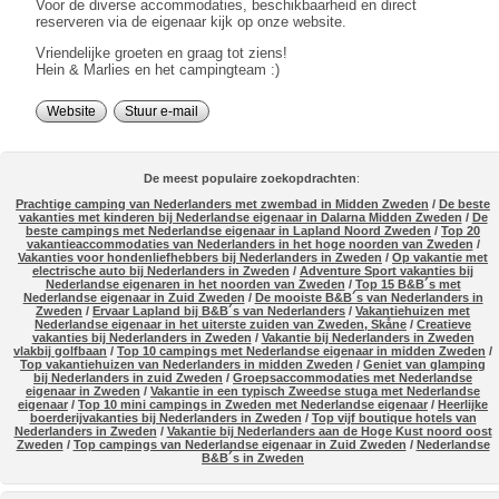
Voor de diverse accommodaties, beschikbaarheid en direct
reserveren via de eigenaar kijk op onze website.
Vriendelijke groeten en graag tot ziens!
Hein & Marlies en het campingteam :)
Website
Stuur e-mail
De meest populaire zoekopdrachten
:
Prachtige camping van Nederlanders met zwembad in Midden Zweden
/
De beste
vakanties met kinderen bij Nederlandse eigenaar in Dalarna Midden Zweden
/
De
beste campings met Nederlandse eigenaar in Lapland Noord Zweden
/
Top 20
vakantieaccommodaties van Nederlanders in het hoge noorden van Zweden
/
Vakanties voor hondenliefhebbers bij Nederlanders in Zweden
/
Op vakantie met
electrische auto bij Nederlanders in Zweden
/
Adventure Sport vakanties bij
Nederlandse eigenaren in het noorden van Zweden
/
Top 15 B&B´s met
Nederlandse eigenaar in Zuid Zweden
/
De mooiste B&B´s van Nederlanders in
Zweden
/
Ervaar Lapland bij B&B´s van Nederlanders
/
Vakantiehuizen met
Nederlandse eigenaar in het uiterste zuiden van Zweden, Skåne
/
Creatieve
vakanties bij Nederlanders in Zweden
/
Vakantie bij Nederlanders in Zweden
vlakbij golfbaan
/
Top 10 campings met Nederlandse eigenaar in midden Zweden
/
Top vakantiehuizen van Nederlanders in midden Zweden
/
Geniet van glamping
bij Nederlanders in zuid Zweden
/
Groepsaccommodaties met Nederlandse
eigenaar in Zweden
/
Vakantie in een typisch Zweedse stuga met Nederlandse
eigenaar
/
Top 10 mini campings in Zweden met Nederlandse eigenaar
/
Heerlijke
boerderijvakanties bij Nederlanders in Zweden
/
Top vijf boutique hotels van
Nederlanders in Zweden
/
Vakantie bij Nederlanders aan de Hoge Kust noord oost
Zweden
/
Top campings van Nederlandse eigenaar in Zuid Zweden
/
Nederlandse
B&B´s in Zweden