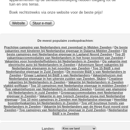
tuin en ons terras.
Boek rechtstreeks via onze website voor de beste prijs!
Website
Stuur e-mail
De meest populaire zoekopdrachten
:
Prachtige camping van Nederlanders met zwembad in Midden Zweden
/
De beste
vakanties met kinderen bij Nederlandse eigenaar in Dalarna Midden Zweden
/
De
beste campings met Nederlandse eigenaar in Lapland Noord Zweden
/
Top 20
vakantieaccommodaties van Nederlanders in het hoge noorden van Zweden
/
Vakanties voor hondenliefhebbers bij Nederlanders in Zweden
/
Op vakantie met
electrische auto bij Nederlanders in Zweden
/
Adventure Sport vakanties bij
Nederlandse eigenaren in het noorden van Zweden
/
Top 15 B&B´s met
Nederlandse eigenaar in Zuid Zweden
/
De mooiste B&B´s van Nederlanders in
Zweden
/
Ervaar Lapland bij B&B´s van Nederlanders
/
Vakantiehuizen met
Nederlandse eigenaar in het uiterste zuiden van Zweden, Skåne
/
Creatieve
vakanties bij Nederlanders in Zweden
/
Vakantie bij Nederlanders in Zweden
vlakbij golfbaan
/
Top 10 campings met Nederlandse eigenaar in midden Zweden
/
Top vakantiehuizen van Nederlanders in midden Zweden
/
Geniet van glamping
bij Nederlanders in zuid Zweden
/
Groepsaccommodaties met Nederlandse
eigenaar in Zweden
/
Vakantie in een typisch Zweedse stuga met Nederlandse
eigenaar
/
Top 10 mini campings in Zweden met Nederlandse eigenaar
/
Heerlijke
boerderijvakanties bij Nederlanders in Zweden
/
Top vijf boutique hotels van
Nederlanders in Zweden
/
Vakantie bij Nederlanders aan de Hoge Kust noord oost
Zweden
/
Top campings van Nederlandse eigenaar in Zuid Zweden
/
Nederlandse
B&B´s in Zweden
Landen: