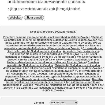
en allerlei toeristische bezienswaardigheden en attracties.
Kijk op onze website voor alle verblijfsmogelijkheden!
Website
Stuur e-mail
De meest populaire zoekopdrachten
:
Prachtige camping van Nederlanders met zwembad in Midden Zweden
/
De beste
vakanties met kinderen bij Nederlandse eigenaar in Dalarna Midden Zweden
/
De
beste campings met Nederlandse eigenaar in Lapland Noord Zweden
/
Top 20
vakantieaccommodaties van Nederlanders in het hoge noorden van Zweden
/
Vakanties voor hondenliefhebbers bij Nederlanders in Zweden
/
Op vakantie met
electrische auto bij Nederlanders in Zweden
/
Adventure Sport vakanties bij
Nederlandse eigenaren in het noorden van Zweden
/
Top 15 B&B´s met
Nederlandse eigenaar in Zuid Zweden
/
De mooiste B&B´s van Nederlanders in
Zweden
/
Ervaar Lapland bij B&B´s van Nederlanders
/
Vakantiehuizen met
Nederlandse eigenaar in het uiterste zuiden van Zweden, Skåne
/
Creatieve
vakanties bij Nederlanders in Zweden
/
Vakantie bij Nederlanders in Zweden
vlakbij golfbaan
/
Top 10 campings met Nederlandse eigenaar in midden Zweden
/
Top vakantiehuizen van Nederlanders in midden Zweden
/
Geniet van glamping
bij Nederlanders in zuid Zweden
/
Groepsaccommodaties met Nederlandse
eigenaar in Zweden
/
Vakantie in een typisch Zweedse stuga met Nederlandse
eigenaar
/
Top 10 mini campings in Zweden met Nederlandse eigenaar
/
Heerlijke
boerderijvakanties bij Nederlanders in Zweden
/
Top vijf boutique hotels van
Nederlanders in Zweden
/
Vakantie bij Nederlanders aan de Hoge Kust noord oost
Zweden
/
Top campings van Nederlandse eigenaar in Zuid Zweden
/
Nederlandse
B&B´s in Zweden
Landen: