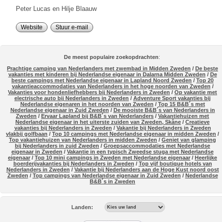
Peter Lucas en Hilje Blaauw
Website
Stuur e-mail
De meest populaire zoekopdrachten
:
Prachtige camping van Nederlanders met zwembad in Midden Zweden
/
De beste
vakanties met kinderen bij Nederlandse eigenaar in Dalarna Midden Zweden
/
De
beste campings met Nederlandse eigenaar in Lapland Noord Zweden
/
Top 20
vakantieaccommodaties van Nederlanders in het hoge noorden van Zweden
/
Vakanties voor hondenliefhebbers bij Nederlanders in Zweden
/
Op vakantie met
electrische auto bij Nederlanders in Zweden
/
Adventure Sport vakanties bij
Nederlandse eigenaren in het noorden van Zweden
/
Top 15 B&B´s met
Nederlandse eigenaar in Zuid Zweden
/
De mooiste B&B´s van Nederlanders in
Zweden
/
Ervaar Lapland bij B&B´s van Nederlanders
/
Vakantiehuizen met
Nederlandse eigenaar in het uiterste zuiden van Zweden, Skåne
/
Creatieve
vakanties bij Nederlanders in Zweden
/
Vakantie bij Nederlanders in Zweden
vlakbij golfbaan
/
Top 10 campings met Nederlandse eigenaar in midden Zweden
/
Top vakantiehuizen van Nederlanders in midden Zweden
/
Geniet van glamping
bij Nederlanders in zuid Zweden
/
Groepsaccommodaties met Nederlandse
eigenaar in Zweden
/
Vakantie in een typisch Zweedse stuga met Nederlandse
eigenaar
/
Top 10 mini campings in Zweden met Nederlandse eigenaar
/
Heerlijke
boerderijvakanties bij Nederlanders in Zweden
/
Top vijf boutique hotels van
Nederlanders in Zweden
/
Vakantie bij Nederlanders aan de Hoge Kust noord oost
Zweden
/
Top campings van Nederlandse eigenaar in Zuid Zweden
/
Nederlandse
B&B´s in Zweden
Landen: